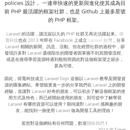
policies 設計， 一連串快速的更新與進化使其成為目
前 PHP 最活躍的框架社群，也是 Github 上最多星號
的 PHP 框架。
Laravel 的活躍，讓沈寂以久的 PHP 社群又再次活躍起來。
得
寬科技
也在 2013 年即在 Facebook 上成立
Laravel 台灣
，分享
Laravel 相關的新聞、訊息、活動。但在
經營
社群的過程中，卻
發現許多對 Laravel 還很陌生的開發者因掌握不到其開發流程、
或是在搜尋學習資源時遇到瓶頸而因此對這個框架望之卻步，
甚為可惜。
因此，得寬科技成立 Laravel Dojo 這個以 Laravel 教學及開發資
源的
匯集
網站。希望能更進一步的分享我們在 Laravel 上的開發
經驗，並讓
對 Laravel 好奇的朋友，可以初步了解這個框架的使
用方式及特色；而已經開始使用的朋友，則可從中了解學習
Laravel 有哪些資源可以使用？期待讓對 Laravel 感興趣的朋
友，能找到一個使用 Laravel 做為開發工具的理由！
若您對這個網站有任何問題，歡迎
聯絡我們
！
2014 @
Taipei