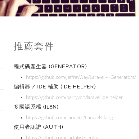
推薦套件
程式碼產生器 (GENERATOR)
https://github.com/JeffreyWay/Laravel-4-Generators/
編輯器 / IDE 輔助 (IDE HELPER)
https://github.com/barryvdh/laravel-ide-helper
多國語系檔 (I18N)
https://github.com/caouecs/Laravel4-lang
使用者認證 (AUTH)
https://github.com/cartalyst/sentry