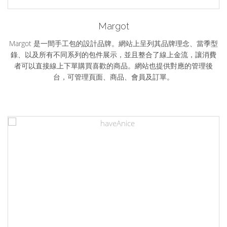
haveAnice
富錦樹355
益安生醫
宇智顧問
Margot
Margot
haveAnice 是一個提供生活潮流的部落客發表觀點文章的社群平台，
富錦樹355是一間高質感的日系雜貨品牌，實體店面位於民生社區富
Margot 是一間手工包的設計品牌。網站上呈列其品牌理念、當季型
Margot 是一間手工包的設計品牌。網站上呈列其品牌理念、當季型
益安生醫是一間新創的高階醫療器材研發設計公司，透過創辦人及
宇智顧問是一間由董事長徐小波先生所率領的專業智慧財產權顧問
錦街上。我們與該品牌設計師合作，為其打造富錦樹355官網。在這
錄、以及所有不同系列的包件展示，並且整合了線上金流，讓消費
錄、以及所有不同系列的包件展示，並且整合了線上金流，讓消費
平台上除了讓各個領域的意見領域發表文章外，更不定期的提供相
其團隊的努力，試圖在台灣研發具高市場價值之第二、三類醫療器
公司，為客戶提供產業分析諮詢、品牌策略制定及智慧財產權相關
的服務。搭配敏潔的 Laravel 框架，讓網站上可以具備專業文章發佈
關展覽、表演、音樂活動等資訊，以及跟知名品牌合作的活動主題
個官網上，除了販售店內所有商品外，也有部落格功能可以發佈訊
材，現階段以腹腔鏡與高階心導管微創手術為主要研發領域。搭配
者可以直接線上下單購買喜歡的商品。網站也提供對應的管理後
者可以直接線上下單購買喜歡的商品。網站也提供對應的管理後
功能、聯絡我們表單、電子報訂閱及發送服務…等，提供網站使用者
優雅的 Laravel 框架，讓網站在前台具有多國語系的切換功能，並整
息；有相簿型式的當期型錄展示當季流行概念；登入網站後也可訂
台，可管理頁面、商品、會員及訂單。
台，可管理頁面、商品、會員及訂單。
頁面。
合公開資訊觀測站的資料，提供投資人完整的財務及公司營運詳細
閱電子報，讓品牌可以不定期發送電子報訊息給註冊的會員。
完整的資訊，並讓客戶可以與其使用者有持續不間斷的連結。
資料。