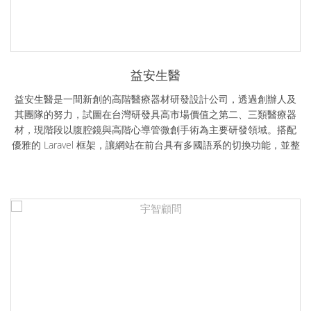
益安生醫
益安生醫是一間新創的高階醫療器材研發設計公司，透過創辦人及
其團隊的努力，試圖在台灣研發具高市場價值之第二、三類醫療器
材，現階段以腹腔鏡與高階心導管微創手術為主要研發領域。搭配
優雅的 Laravel 框架，讓網站在前台具有多國語系的切換功能，並整
合公開資訊觀測站的資料，提供投資人完整的財務及公司營運詳細
資料。