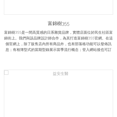
富錦樹355
富錦樹355是一間高質感的日系雜貨品牌，實體店面位於民生社區富
錦街上。我們與該品牌設計師合作，為其打造富錦樹355官網。在這
個官網上，除了販售店內所有商品外，也有部落格功能可以發佈訊
息；有相簿型式的當期型錄展示當季流行概念；登入網站後也可訂
閱電子報，讓品牌可以不定期發送電子報訊息給註冊的會員。